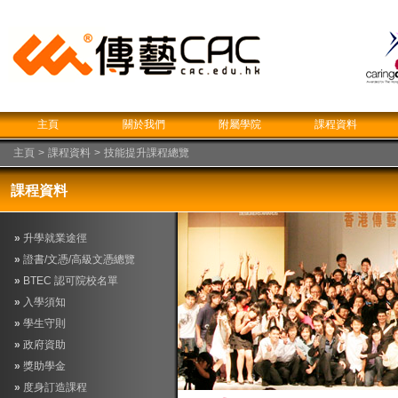
主頁
關於我們
附屬學院
課程資料
主頁
>
課程資料
>
技能提升課程總覽
課程資料
»
升學就業途徑
»
證書/文憑/高級文憑總覽
»
BTEC 認可院校名單
»
入學須知
»
學生守則
»
政府資助
»
獎助學金
»
度身訂造課程