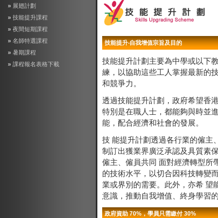
»
展翅計劃
»
技能提升課程
»
夜間短期課程
»
名師特選課程
技能提升‧自我增值宗旨及目的
»
暑期課程
技能提升計劃主要為中學或以下
»
課程報名表格下載
練，以協助這些工人掌握最新的
和競爭力。
透過技能提升計劃，政府希望香
特別是在職人士，都能夠與時並
能，配合經濟和社會的發展。
技 能提升計劃透過各行業的僱主
制訂出獲業界廣泛承認及具質素
僱主、僱員共同 面對經濟轉型所
的技術水平，以切合因科技轉變
業或界別的需要。此外，亦希 望
意識，推動自我增值、終身學習
政府資助 70%，學員只需繳付 30%