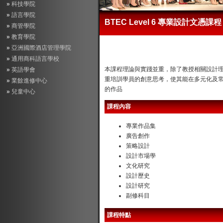
»
科技學院
»
語言學院
BTEC Level 6 專業設計文憑課
»
商管學院
»
教育學院
»
亞洲國際酒店管理學院
»
通用商科語言學校
本課程理論與實踐並重，除了教授相關設計
»
英語學會
重培訓學員的創意思考，使其能在多元化及
»
業餘進修中心
的作品
»
兒童中心
課程內容
專業作品集
廣告創作
策略設計
設計市場學
文化研究
設計歷史
設計研究
副修科目
課程特點