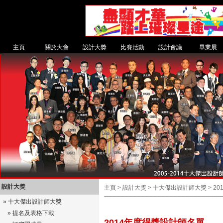
主頁
關於大會
設計大獎
比賽活動
設計會議
畢業展
設計大獎
主頁 > 設計大獎 > 十大傑出設計師大獎 >
2
»
十大傑出設計師大獎
»
提名及表格下載
2014年度得獎設計師名單