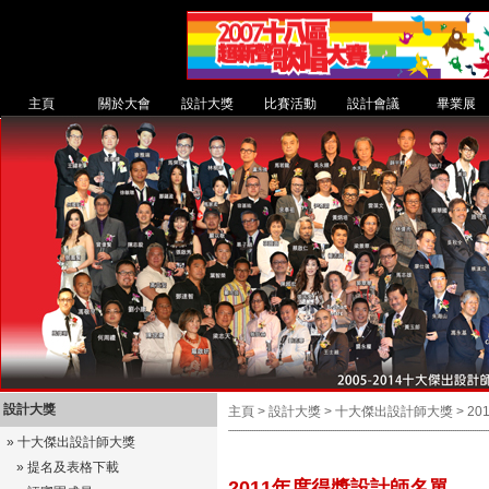
主頁
關於大會
設計大獎
比賽活動
設計會議
畢業展
設計大獎
主頁 > 設計大獎 > 十大傑出設計師大獎 >
2
»
十大傑出設計師大獎
»
提名及表格下載
2011年度得獎設計師名單