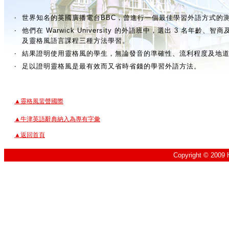
‧
世界知名的英國廣播電台BBC，曾進行一個最佳學習外語方式的
‧
他們在 Warwick University 的外語班中，選出 3 名
及靈格風語言課程三種方法學習。
‧
結果證明使用靈格風的學生，無論發音的準確性、流利程度及地
‧
足以證明靈格風是最有效而又省時省錢的學習外語方法。
▲靈格風蜚聲國際
▲牛津英語辭典納入為專有字彙
▲返回首頁
Copyright © 2009 