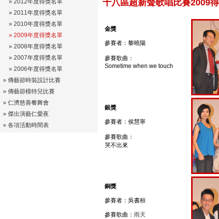
十八區超新聲歌唱比賽2009
» 2012年度得獎名單
» 2011年度得獎名單
» 2010年度得獎名單
金獎
» 2009年度得獎名單
參賽者：黎曉陽
» 2008年度得獎名單
»
2007年度得獎名單
參賽歌曲：
Sometime when we touch
» 2006年度得獎名單
» 傳藝節時裝設計比賽
» 傳藝節模特兒比賽
»
仁濟慈善餐舞會
銀獎
»
傑出演藝仁愛夜
參賽者：侯慧寧
» 各項活動時間表
參賽歌曲：
哭不出來
銅獎
參賽者：吳書桓
參賽歌曲：
雨天