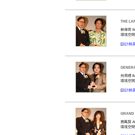
THE LA
林偉而
W
環境空
[
設計師
GENERA
何周禮
B
環境空
[
設計師
GRAND 
鄧鳳賢
A
環境空