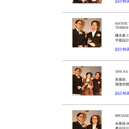
[
設計師
NATIVE
TAIWAN
陳永基
C
平面設
[
設計師
SPA AS
容基佑
環境空
[
設計師
MICHAE
余奉祖
M
產品設