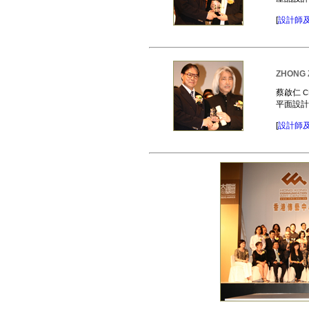
[
設計師
ZHONG 
蔡啟仁
C
平面設
[
設計師